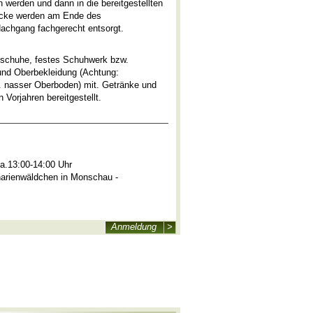
werden und dann in die bereitgestellten
Säcke werden am Ende des
achgang fachgerecht entsorgt.
ndschuhe, festes Schuhwerk bzw.
und Oberbekleidung (Achtung:
 nasser Oberboden) mit. Getränke und
 Vorjahren bereitgestellt.
ca.13:00-14:00 Uhr
harienwäldchen in Monschau -
Anmeldung
>