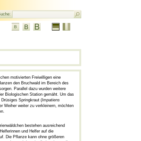
uche:
Aktuelle
Französisch
Sprache:
Deutsch
ichen motivierten Freiwilligen eine
lanzen den Bruchwald im Bereich des
orgen. Parallel dazu wurden weitere
der Biologischen Station gemäht. Um das
Drüsiges Springkraut (
Impatiens
r Weiher weiter zu verkleinern, möchten
en.
rienwäldchen bestehen ausreichend
 Helferinnen und Helfer auf die
f. Die Pflanze kann ohne größeren