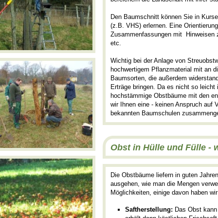
Den Baumschnitt können Sie in Kurse
(z.B. VHS) erlernen. Eine Orientierun
Zusammenfassungen mit Hinweisen z
etc.
Wichtig bei der Anlage von Streuobst
hochwertigem Pflanzmaterial mit an d
Baumsorten, die außerdem widerstand
Erträge bringen. Da es nicht so leicht
hochstämmige Obstbäume mit den ent
wir Ihnen eine - keinen Anspruch auf V
bekannten Baumschulen zusammenges
Obst in Hülle und Fülle -
Die Obstbäume liefern in guten Jahre
ausgehen, wie man die Mengen verwert
Möglichkeiten, einige davon haben wir
Saftherstellung:
Das Obst kann 