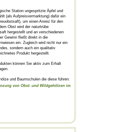
ische Station ungespritzte Äpfel und
lt (als Aufpreisvermarktung) dafür ein
euobstsaft), um einen Anreiz für den
em Obst wird der naturtrübe
saft hergestellt und an verschiedenen
er Gewinn fließt direkt in die
esen ein. Zugleich wird nicht nur ein
des, sondern auch ein qualitativ
chnetes Produkt hergestellt.
dukten können Sie aktiv zum Erhalt
agen.
hölze und Baumschulen die diese führen:
anzung von Obst- und Wildgehölzen im