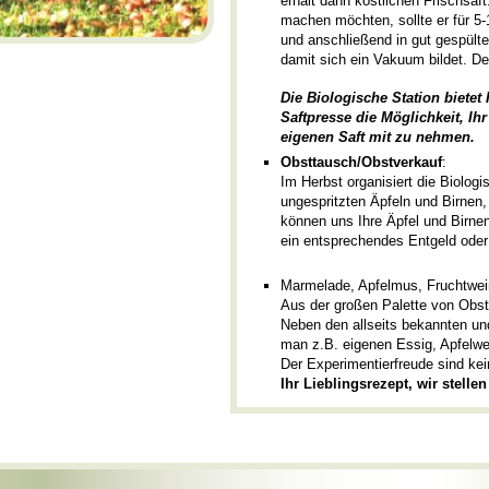
erhält dann köstlichen Frischsaf
machen möchten, sollte er für 5-
und anschließend in gut gespülte
damit sich ein Vakuum bildet. Der
Die Biologische Station bietet
Saftpresse die Möglichkeit, I
eigenen Saft mit zu nehmen.
Obsttausch/Obstverkauf
:
Im Herbst organisiert die Biolog
ungespritzten Äpfeln und Birnen
können uns Ihre Äpfel und Birne
ein entsprechendes Entgeld oder
Marmelade, Apfelmus, Fruchtweine
Aus der großen Palette von Obsts
Neben den allseits bekannten u
man z.B. eigenen Essig, Apfelwei
Der Experimentierfreude sind ke
Ihr Lieblingsrezept, wir stellen