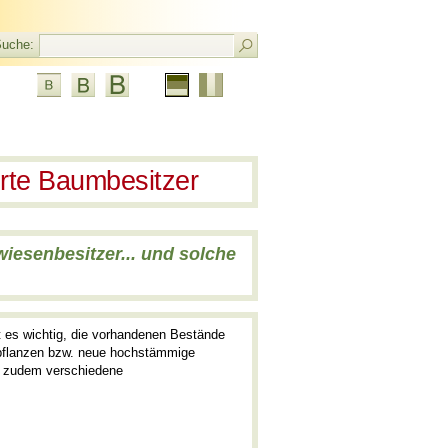
uche:
Aktuelle
Französisch
Sprache:
Deutsch
ierte Baumbesitzer
wiesenbesitzer... und solche
t es wichtig, die vorhandenen Bestände
upflanzen bzw. neue hochstämmige
es zudem verschiedene