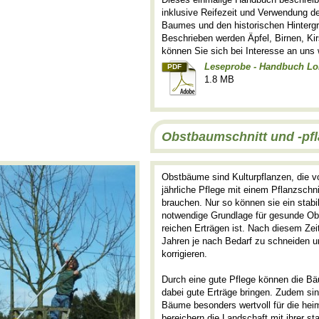
inklusive Reifezeit und Verwendung d
Baumes und den historischen Hintergr
Beschrieben werden Äpfel, Birnen, Ki
können Sie sich bei Interesse an uns
Leseprobe - Handbuch Lo
PDF
1.8 MB
Obstbaumschnitt und -pf
Obstbäume sind Kulturpflanzen, die vo
jährliche Pflege mit einem Pflanzschn
brauchen. Nur so können sie ein stabi
notwendige Grundlage für gesunde O
reichen Erträgen ist. Nach diesem Ze
Jahren je nach Bedarf zu schneiden 
korrigieren.
Durch eine gute Pflege können die Bä
dabei gute Erträge bringen. Zudem sin
Bäume besonders wertvoll für die hei
bereichern die Landschaft mit ihrer sta