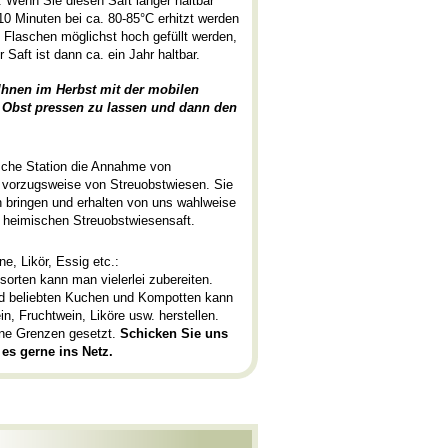
t. Wenn Sie diesen Saft länger haltbar
10 Minuten bei ca. 80-85°C erhitzt werden
 Flaschen möglichst hoch gefüllt werden,
 Saft ist dann ca. ein Jahr haltbar.
 Ihnen im Herbst mit der mobilen
hr Obst pressen zu lassen und dann den
ische Station die Annahme von
, vorzugsweise von Streuobstwiesen. Sie
n bringen und erhalten von uns wahlweise
 heimischen Streuobstwiesensaft.
, Likör, Essig etc.:
orten kann man vielerlei zubereiten.
nd beliebten Kuchen und Kompotten kann
n, Fruchtwein, Liköre usw. herstellen.
ine Grenzen gesetzt.
Schicken Sie uns
 es gerne ins Netz.