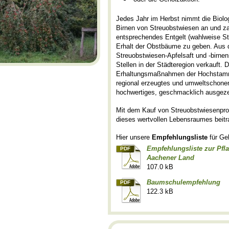
Jedes Jahr im Herbst nimmt die Biolog
Birnen von Streuobstwiesen an und zah
entsprechendes Entgelt (wahlweise Str
Erhalt der Obstbäume zu geben. Aus d
Streuobstwiesen-Apfelsaft und -birnen
Stellen in der Städteregion verkauft. D
Erhaltungsmaßnahmen der Hochstammwi
regional erzeugtes und umweltschonen
hochwertiges, geschmacklich ausgezei
Mit dem Kauf von Streuobstwiesenpro
dieses wertvollen Lebensraumes beitr
Hier unsere
Empfehlungsliste
für Ge
Empfehlungsliste zur Pfl
PDF
Aachener Land
107.0 kB
Baumschulempfehlung
PDF
122.3 kB