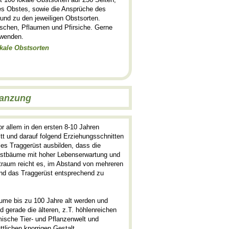
es Obstes, sowie die Ansprüche des
und zu den jeweiligen Obstsorten.
rschen, Pflaumen und Pfirsiche. Gerne
 wenden.
kale Obstsorten
lanzung
r allem in den ersten 8-10 Jahren
itt und darauf folgend Erziehungsschnitten
les Traggerüst ausbilden, dass die
bstbäume mit hoher Lebenserwartung und
itraum reicht es, im Abstand von mehreren
und das Traggerüst entsprechend zu
ume bis zu 100 Jahre alt werden und
d gerade die älteren, z.T. höhlenreichen
mische Tier- und Pflanzenwelt und
ttlichen knorrigen Gestalt.