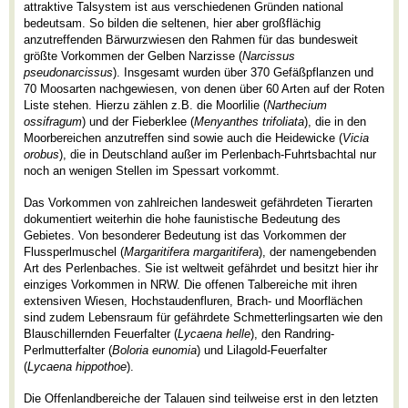
attraktive Talsystem ist aus verschiedenen Gründen national
bedeutsam. So bilden die seltenen, hier aber großflächig
anzutreffenden Bärwurzwiesen den Rahmen für das bundesweit
größte Vorkommen der Gelben Narzisse (
Narcissus
pseudonarcissus
). Insgesamt wurden über 370 Gefäßpflanzen und
70 Moosarten nachgewiesen, von denen über 60 Arten auf der Roten
Liste stehen. Hierzu zählen z.B. die Moorlilie (
Narthecium
ossifragum
) und der Fieberklee (
Menyanthes trifoliata
), die in den
Moorbereichen anzutreffen sind sowie auch die Heidewicke (
Vicia
orobus
), die in Deutschland außer im Perlenbach-Fuhrtsbachtal nur
noch an wenigen Stellen im Spessart vorkommt.
Das Vorkommen von zahlreichen landesweit gefährdeten Tierarten
dokumentiert weiterhin die hohe faunistische Bedeutung des
Gebietes. Von besonderer Bedeutung ist das Vorkommen der
Flussperlmuschel (
Margaritifera margaritifera
), der namengebenden
Art des Perlenbaches. Sie ist weltweit gefährdet und besitzt hier ihr
einziges Vorkommen in NRW. Die offenen Talbereiche mit ihren
extensiven Wiesen, Hochstaudenfluren, Brach- und Moorflächen
sind zudem Lebensraum für gefährdete Schmetterlingsarten wie den
Blauschillernden Feuerfalter (
Lycaena helle
), den Randring-
Perlmutterfalter (
Boloria eunomia
) und Lilagold-Feuerfalter
(
Lycaena hippothoe
).
Die Offenlandbereiche der Talauen sind teilweise erst in den letzten