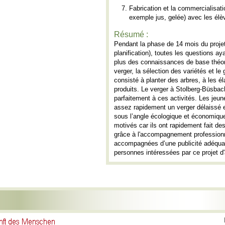
Fabrication et la commercialisati
exemple jus, gelée) avec les élè
Résumé :
Pendant la phase de 14 mois du projet 
planification), toutes les questions a
plus des connaissances de base théori
verger, la sélection des variétés et le 
consisté à planter des arbres, à les él
produits. Le verger à Stolberg-Büsbach,
parfaitement à ces activités. Les je
assez rapidement un verger délaissé 
sous l’angle écologique et économique.
motivés car ils ont rapidement fait de
grâce à l'accompagnement profession
accompagnées d’une publicité adéquate
personnes intéressées par ce projet d'