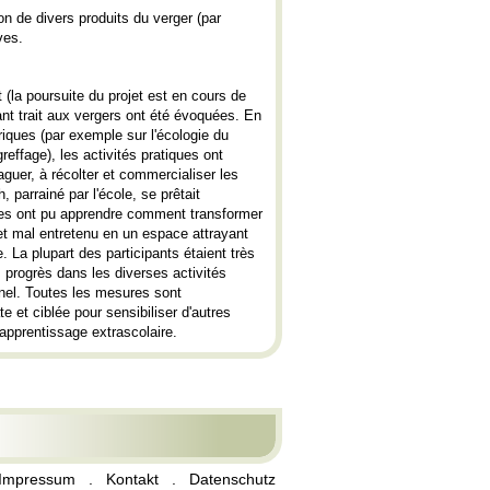
on de divers produits du verger (par
ves.
(la poursuite du projet est en cours de
yant trait aux vergers ont été évoquées. En
ques (par exemple sur l'écologie du
greffage), les activités pratiques ont
aguer, à récolter et commercialiser les
 parrainé par l'école, se prêtait
unes ont pu apprendre comment transformer
et mal entretenu en un espace attrayant
 La plupart des participants étaient très
s progrès dans les diverses activités
nel. Toutes les mesures sont
 et ciblée pour sensibiliser d'autres
apprentissage extrascolaire.
Impressum
.
Kontakt
.
Datenschutz