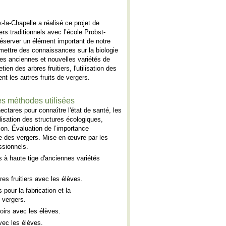
x-la-Chapelle a réalisé ce projet de
rs traditionnels avec l’école Probst-
préserver un élément important de notre
smettre des connaissances sur la biologie
es anciennes et nouvelles variétés de
etien des arbres fruitiers, l'utilisation des
nt les autres fruits de vergers.
es méthodes utilisées
ectares pour connaître l'état de santé, les
ilisation des structures écologiques,
tion. Évaluation de l’importance
ue des vergers. Mise en œuvre par les
essionnels.
rs à haute tige d'anciennes variétés
res fruitiers avec les élèves.
 pour la fabrication et la
e vergers.
choirs avec les élèves.
vec les élèves.