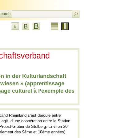
earch:
Allemand
Langue
actuelle:
Français
schaftsverband
n in der Kulturlandschaft
twiesen » (apprentissage
sage culturel à l’exemple des
band Rheinland s’est déroulé entre
agit d’une coopération entre la Station
e Probst-Grüber de Stolberg. Environ 20
néralement des 9ème et 10ème années).