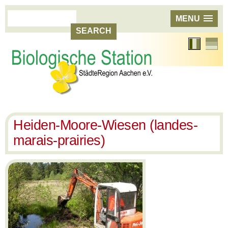
MENU
Langue
Allema
actuelle:
Français
Heiden-Moore-Wiesen (landes-
marais-prairies)