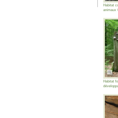
Habitat c
animaux 
Habitat f
développ