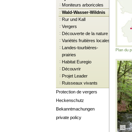
:
Moniteurs arboricoles
:
Wald-Wasser-Wildnis
:
Rur und Kall
:
Vergers
:
Découverte de la nature
:
Variétés fruitières locales
:
Landes-tourbières-
Plan du p
prairies
:
Habitat Euregio
:
Découvrir
:
Projet Leader
:
Ruisseaux vivants
Protection de vergers
Heckenschutz
Bekanntmachungen
private policy