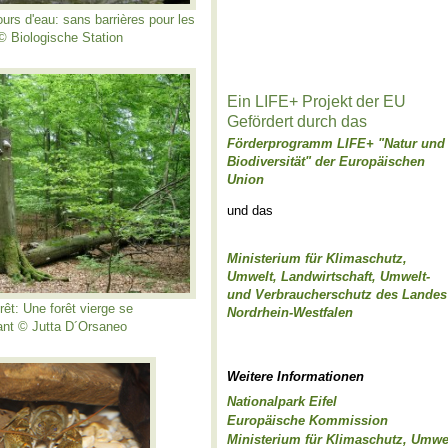
ours d'eau: sans barrières pour les
© Biologische Station
Ein LIFE+ Projekt der EU
Gefördert durch das
Förderprogramm LIFE+ "Natur und
Biodiversität" der Europäischen
Union
und das
Ministerium für Klimaschutz,
Umwelt, Landwirtschaft, Umwelt-
und Verbraucherschutz des Landes
orêt: Une forêt vierge se
Nordrhein-Westfalen
ant © Jutta D´Orsaneo
Weitere Informationen
Nationalpark Eifel
Europäische Kommission
Ministerium für Klimaschutz, Umwel